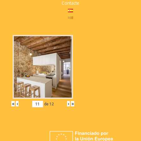
Contacte
«
‹
›
»
de
12