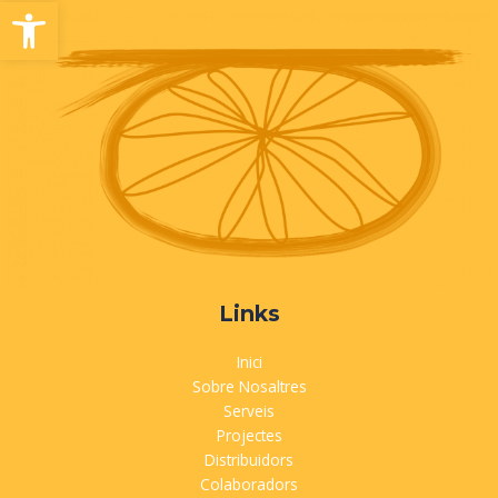
Obre la barra d'eines
Links
Inici
Sobre Nosaltres
Serveis
Projectes
Distribuidors
Colaboradors