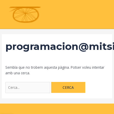
Vés
Cerca:
MAIN
al
MENU
contingut
programacion@mitsi
Sembla que no trobem aquesta pàgina. Potser voleu intentar
amb una cerca.