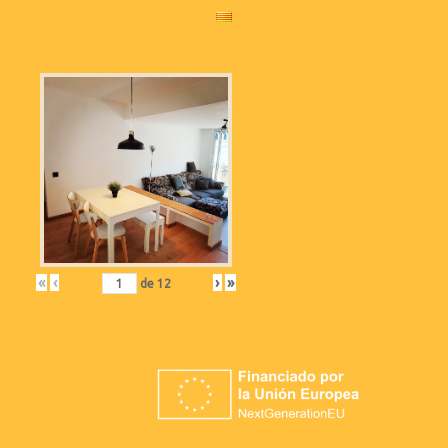
«
‹
›
»
de
12