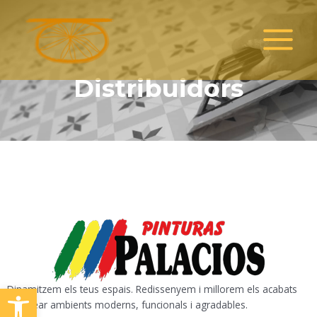
Vés
MAIN
al
MENU
contingut
Distribuidors
Obre la barra d'eines
Dinamitzem els teus espais. Redissenyem i millorem els acabats
per crear ambients moderns, funcionals i agradables.