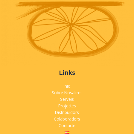
Links
Inici
Sobre Nosaltres
Serveis
Projectes
Distribuidors
Colaboradors
Contacte