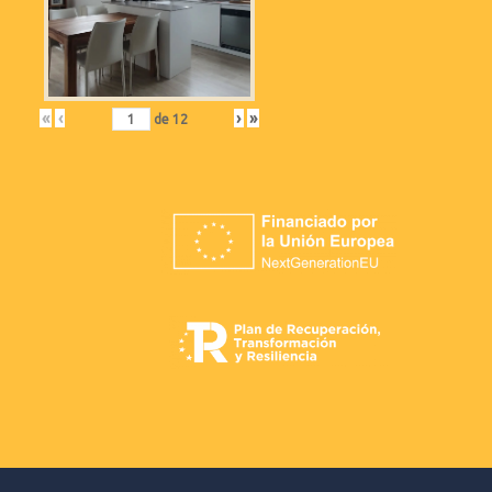
«
‹
›
»
de
12