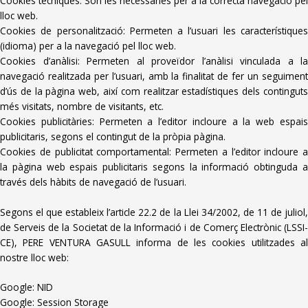
Cookies tècniques: Són les necessàries per a la correcta navegació pel
lloc web.
Cookies de personalització: Permeten a l’usuari les característiques
(idioma) per a la navegació pel lloc web.
Cookies d’anàlisi: Permeten al proveïdor l’anàlisi vinculada a la
navegació realitzada per l’usuari, amb la finalitat de fer un seguiment
d’ús de la pàgina web, així com realitzar estadístiques dels continguts
més visitats, nombre de visitants, etc.
Cookies publicitàries: Permeten a l’editor incloure a la web espais
publicitaris, segons el contingut de la pròpia pàgina.
Cookies de publicitat comportamental: Permeten a l’editor incloure a
la pàgina web espais publicitaris segons la informació obtinguda a
través dels hàbits de navegació de l’usuari.
Segons el que estableix l’article 22.2 de la Llei 34/2002, de 11 de juliol,
de Serveis de la Societat de la Informació i de Comerç Electrònic (LSSI-
CE), PERE VENTURA GASULL informa de les cookies utilitzades al
nostre lloc web:
Google: NID
Google: Session Storage