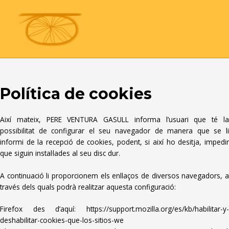
Vés
MAIN
al
MENU
contingut
Política de cookies
Així mateix, PERE VENTURA GASULL informa l’usuari que té la
possibilitat de configurar el seu navegador de manera que se li
informi de la recepció de cookies, podent, si així ho desitja, impedir
que siguin instal·lades al seu disc dur.
A continuació li proporcionem els enllaços de diversos navegadors, a
través dels quals podrà realitzar aquesta configuració:
Firefox des d’aquí:
https://support.mozilla.org/es/kb/habilitar-y-
deshabilitar-cookies-que-los-sitios-we