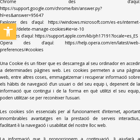
Chrome des d’aquí:
https://support.google.com/chrome/bin/answer.py?
hl=es&answer=95647
Explorer des d’aquí:
https://windows.microsoft.com/es-es/internet-
Obre la barra d'eines
explorer/delete-manage-cookies#ie=ie-10
Safari des d’aquí:
https://support.apple.com/kb/ph17191?locale=es_ES
Opera des d’aquí:
https://help.opera.com/en/latest/web-
preferences/#cookies
Una Cookie és un fitxer que es descarrega al seu ordinador en accedir
a determinades pàgines web. Les cookies permeten a una pàgina
web, entre altres coses, emmagatzemar i recuperar informació sobre
els hàbits de navegació d’un usuari o del seu equip i, depenent de la
informació que contingui i de la forma en què utilitzi el seu equip,
poden utilitzar-se per reconèixer l’usuari.
Les cookies són essencials per al funcionament d’internet, aportant
innombrables avantatges en la prestació de serveis interactius,
facilitant-li la navegació i usabilitat del nostre lloc web.
La informació que li proporcionem a continuació, li ajudarà a