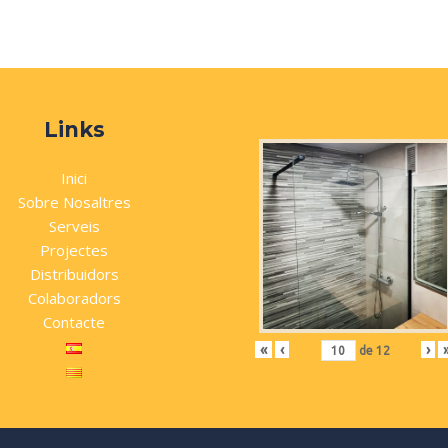
Links
Inici
Sobre Nosaltres
Serveis
Projectes
Distribuidors
Colaboradors
Contacte
«
‹
›
de
12