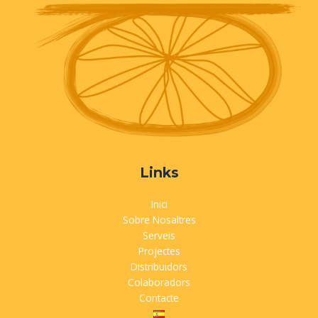
Links
Inici
Sobre Nosaltres
Serveis
Projectes
Distribuidors
Colaboradors
Contacte