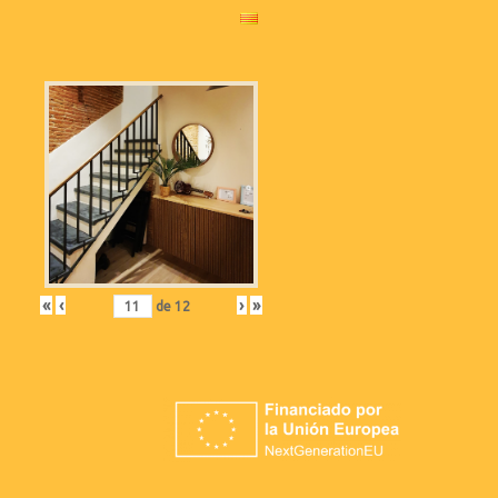
«
‹
›
»
de
12