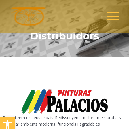
Vés
MAIN
al
MENU
contingut
Distribuidors
Obre la barra d'eines
Dinamitzem els teus espais. Redissenyem i millorem els acabats
per crear ambients moderns, funcionals i agradables.